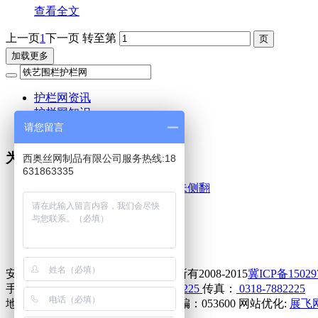
查看全文
上一页
1
下一页
转至第
加载更多
护栏网资讯
护栏网知识
请您留言
护栏网问题
为你推荐
西奥丝网制品有限公司服务热线:18
631863335
大桥护栏撞击试验3种车辆均未侧翻
锌钢护栏的工艺
锌钢阳台护栏的特点
双边护栏网的安装注意事项
浸塑荷兰网的产品特征
安平县西奥丝网制品有限公司版权所有2008-2015
冀ICP备15029
手机:
18631863335
电话：
0318-7882225
传真：
0318-7882225
地址：河北省安平县城东开发区 邮编：053600 网站优化:
展飞