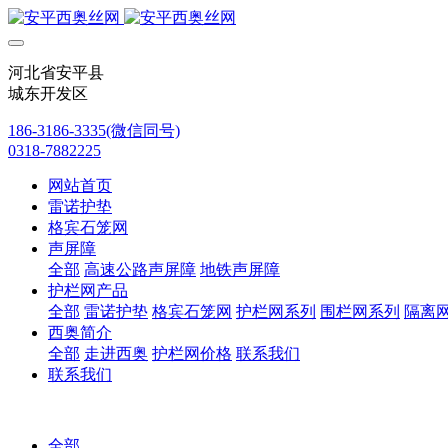
河北省安平县
城东开发区
186-3186-3335(微信同号)
0318-7882225
网站首页
雷诺护垫
格宾石笼网
声屏障
全部
高速公路声屏障
地铁声屏障
护栏网产品
全部
雷诺护垫
格宾石笼网
护栏网系列
围栏网系列
隔离
西奥简介
全部
走进西奥
护栏网价格
联系我们
联系我们
全部