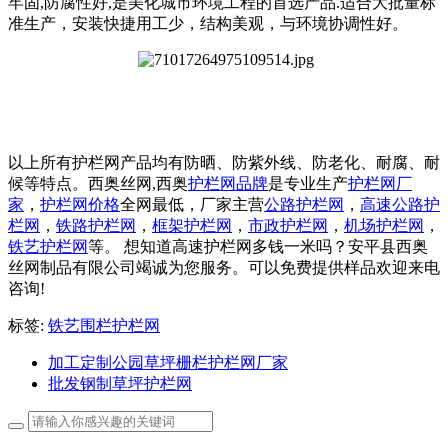
牢固,防腐性好,是美化城市环境工程的首选产品.适合大批量标
准生产，安装快捷用工少，结构美观，与环境协调性好。
以上所有护栏网产品均有防晒、防紫外线、防老化、耐腐、耐
候等特点。西奥丝网,西奥
护栏网品牌
是专业生产
护栏网厂
家
，
护栏网价格
全网最低，厂家主营
公路护栏网
，
高速公路护
栏网
，
铁路护栏网
，
框架护栏网
，
市政护栏网
，
机场护栏网
，
铁艺护栏网
等。 想知道高速护栏网多钱一米吗？安平县西奥
丝网制品有限公司竭诚为您服务。可以免费提供样品欢迎来电
咨询!
标签:
铁艺围栏护栏网
加工定制公园草坪栅栏护栏网厂家
批发钢制草坪护栏网