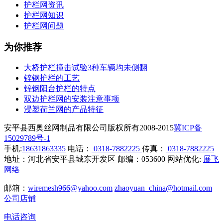
护栏网资讯
护栏网知识
护栏网问题
为你推荐
大桥护栏撞击试验3种车辆均未侧翻
锌钢护栏的工艺
锌钢阳台护栏的特点
双边护栏网的安装注意事项
浸塑荷兰网的产品特征
安平县西奥丝网制品有限公司版权所有2008-2015
冀ICP备
15029789号-1
手机:
18631863335
电话：
0318-7882225
传真：
0318-7882225
地址：河北省安平县城东开发区 邮编：053600 网站优化:
展飞
网络
邮箱：
wiremesh966@yahoo.com
zhaoyuan_china@hotmail.com
公司店铺
电话咨询