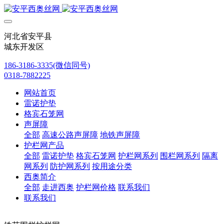
河北省安平县
城东开发区
186-3186-3335(微信同号)
0318-7882225
网站首页
雷诺护垫
格宾石笼网
声屏障
全部
高速公路声屏障
地铁声屏障
护栏网产品
全部
雷诺护垫
格宾石笼网
护栏网系列
围栏网系列
隔离
网系列
防护网系列
按用途分类
西奥简介
全部
走进西奥
护栏网价格
联系我们
联系我们