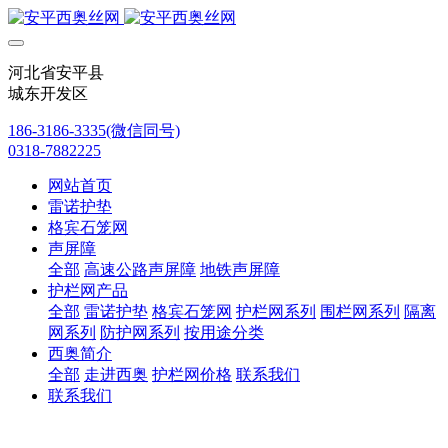
河北省安平县
城东开发区
186-3186-3335(微信同号)
0318-7882225
网站首页
雷诺护垫
格宾石笼网
声屏障
全部
高速公路声屏障
地铁声屏障
护栏网产品
全部
雷诺护垫
格宾石笼网
护栏网系列
围栏网系列
隔离
网系列
防护网系列
按用途分类
西奥简介
全部
走进西奥
护栏网价格
联系我们
联系我们