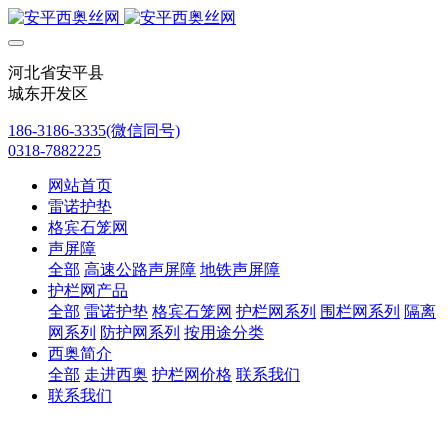
河北省安平县
城东开发区
186-3186-3335(微信同号)
0318-7882225
网站首页
雷诺护垫
格宾石笼网
声屏障
全部
高速公路声屏障
地铁声屏障
护栏网产品
全部
雷诺护垫
格宾石笼网
护栏网系列
围栏网系列
隔离
网系列
防护网系列
按用途分类
西奥简介
全部
走进西奥
护栏网价格
联系我们
联系我们