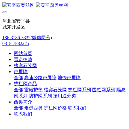
河北省安平县
城东开发区
186-3186-3335(微信同号)
0318-7882225
网站首页
雷诺护垫
格宾石笼网
声屏障
全部
高速公路声屏障
地铁声屏障
护栏网产品
全部
雷诺护垫
格宾石笼网
护栏网系列
围栏网系列
隔离
网系列
防护网系列
按用途分类
西奥简介
全部
走进西奥
护栏网价格
联系我们
联系我们