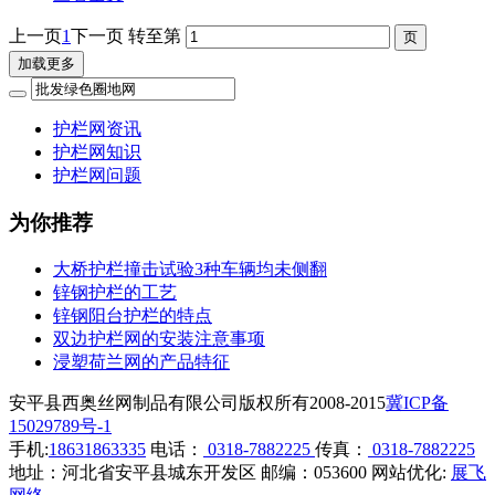
上一页
1
下一页
转至第
加载更多
护栏网资讯
护栏网知识
护栏网问题
为你推荐
大桥护栏撞击试验3种车辆均未侧翻
锌钢护栏的工艺
锌钢阳台护栏的特点
双边护栏网的安装注意事项
浸塑荷兰网的产品特征
安平县西奥丝网制品有限公司版权所有2008-2015
冀ICP备
15029789号-1
手机:
18631863335
电话：
0318-7882225
传真：
0318-7882225
地址：河北省安平县城东开发区 邮编：053600 网站优化:
展飞