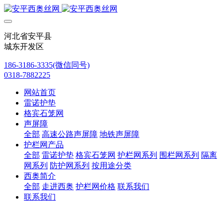
河北省安平县
城东开发区
186-3186-3335(微信同号)
0318-7882225
网站首页
雷诺护垫
格宾石笼网
声屏障
全部
高速公路声屏障
地铁声屏障
护栏网产品
全部
雷诺护垫
格宾石笼网
护栏网系列
围栏网系列
隔离
网系列
防护网系列
按用途分类
西奥简介
全部
走进西奥
护栏网价格
联系我们
联系我们