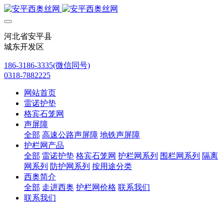
河北省安平县
城东开发区
186-3186-3335(微信同号)
0318-7882225
网站首页
雷诺护垫
格宾石笼网
声屏障
全部
高速公路声屏障
地铁声屏障
护栏网产品
全部
雷诺护垫
格宾石笼网
护栏网系列
围栏网系列
隔离
网系列
防护网系列
按用途分类
西奥简介
全部
走进西奥
护栏网价格
联系我们
联系我们