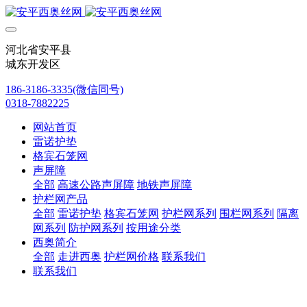
河北省安平县
城东开发区
186-3186-3335(微信同号)
0318-7882225
网站首页
雷诺护垫
格宾石笼网
声屏障
全部
高速公路声屏障
地铁声屏障
护栏网产品
全部
雷诺护垫
格宾石笼网
护栏网系列
围栏网系列
隔离
网系列
防护网系列
按用途分类
西奥简介
全部
走进西奥
护栏网价格
联系我们
联系我们