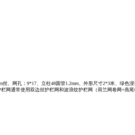
mm丝、网孔：9*17、立柱48圆管1.2mm、外形尺寸2*3米
围山护栏网通常使用双边丝护栏网和波浪纹护栏网（荷兰网卷网+燕