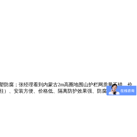
、绿色浸塑防腐；张经理看到内蒙古2m高圈地围山护栏网质量不错、价
尾柱）、安装方便、价格低、隔离防护效果强、防腐防锈、颜色