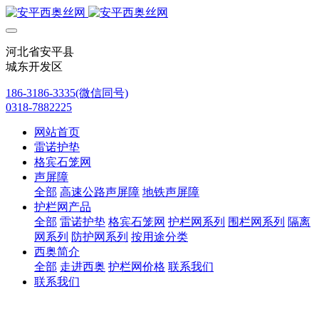
河北省安平县
城东开发区
186-3186-3335(微信同号)
0318-7882225
网站首页
雷诺护垫
格宾石笼网
声屏障
全部
高速公路声屏障
地铁声屏障
护栏网产品
全部
雷诺护垫
格宾石笼网
护栏网系列
围栏网系列
隔离
网系列
防护网系列
按用途分类
西奥简介
全部
走进西奥
护栏网价格
联系我们
联系我们