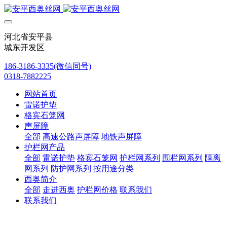
河北省安平县
城东开发区
186-3186-3335(微信同号)
0318-7882225
网站首页
雷诺护垫
格宾石笼网
声屏障
全部
高速公路声屏障
地铁声屏障
护栏网产品
全部
雷诺护垫
格宾石笼网
护栏网系列
围栏网系列
隔离
网系列
防护网系列
按用途分类
西奥简介
全部
走进西奥
护栏网价格
联系我们
联系我们