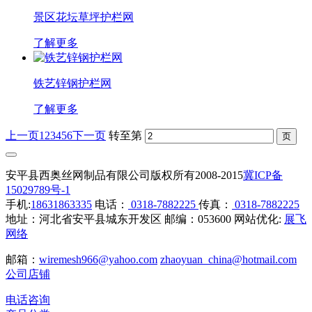
景区花坛草坪护栏网
了解更多
铁艺锌钢护栏网
了解更多
上一页
1
2
3
4
5
6
下一页
转至第
安平县西奥丝网制品有限公司版权所有2008-2015
冀ICP备
15029789号-1
手机:
18631863335
电话：
0318-7882225
传真：
0318-7882225
地址：河北省安平县城东开发区 邮编：053600 网站优化:
展飞
网络
邮箱：
wiremesh966@yahoo.com
zhaoyuan_china@hotmail.com
公司店铺
电话咨询