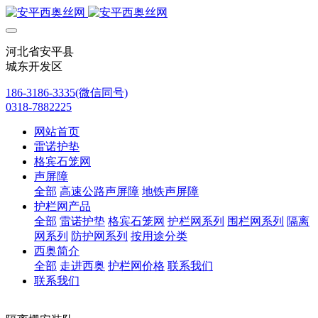
河北省安平县
城东开发区
186-3186-3335(微信同号)
0318-7882225
网站首页
雷诺护垫
格宾石笼网
声屏障
全部
高速公路声屏障
地铁声屏障
护栏网产品
全部
雷诺护垫
格宾石笼网
护栏网系列
围栏网系列
隔离
网系列
防护网系列
按用途分类
西奥简介
全部
走进西奥
护栏网价格
联系我们
联系我们