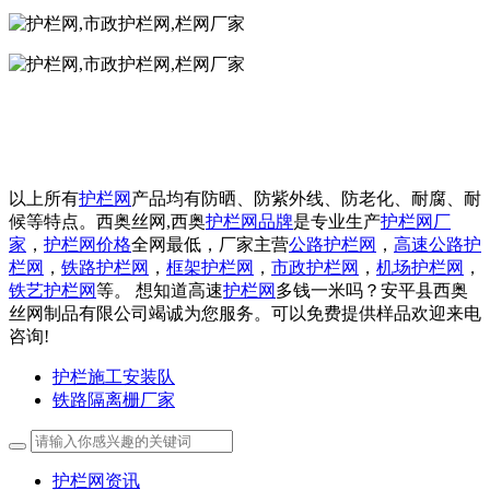
以上所有
护栏网
产品均有防晒、防紫外线、防老化、耐腐、耐
候等特点。西奥丝网,西奥
护栏网品牌
是专业生产
护栏网厂
家
，
护栏网价格
全网最低，厂家主营
公路护栏网
，
高速公路护
栏网
，
铁路护栏网
，
框架护栏网
，
市政护栏网
，
机场护栏网
，
铁艺护栏网
等。 想知道高速
护栏网
多钱一米吗？安平县西奥
丝网制品有限公司竭诚为您服务。可以免费提供样品欢迎来电
咨询!
护栏施工安装队
铁路隔离栅厂家
护栏网资讯