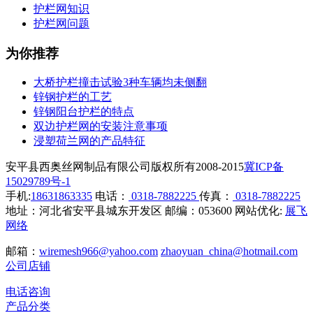
护栏网知识
护栏网问题
为你推荐
大桥护栏撞击试验3种车辆均未侧翻
锌钢护栏的工艺
锌钢阳台护栏的特点
双边护栏网的安装注意事项
浸塑荷兰网的产品特征
安平县西奥丝网制品有限公司版权所有2008-2015
冀ICP备
15029789号-1
手机:
18631863335
电话：
0318-7882225
传真：
0318-7882225
地址：河北省安平县城东开发区 邮编：053600 网站优化:
展飞
网络
邮箱：
wiremesh966@yahoo.com
zhaoyuan_china@hotmail.com
公司店铺
电话咨询
产品分类