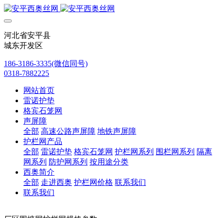
河北省安平县
城东开发区
186-3186-3335(微信同号)
0318-7882225
网站首页
雷诺护垫
格宾石笼网
声屏障
全部
高速公路声屏障
地铁声屏障
护栏网产品
全部
雷诺护垫
格宾石笼网
护栏网系列
围栏网系列
隔离
网系列
防护网系列
按用途分类
西奥简介
全部
走进西奥
护栏网价格
联系我们
联系我们