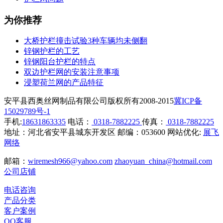
为你推荐
大桥护栏撞击试验3种车辆均未侧翻
锌钢护栏的工艺
锌钢阳台护栏的特点
双边护栏网的安装注意事项
浸塑荷兰网的产品特征
安平县西奥丝网制品有限公司版权所有2008-2015
冀ICP备
15029789号-1
手机:
18631863335
电话：
0318-7882225
传真：
0318-7882225
地址：河北省安平县城东开发区 邮编：053600 网站优化:
展飞
网络
邮箱：
wiremesh966@yahoo.com
zhaoyuan_china@hotmail.com
公司店铺
电话咨询
产品分类
客户案例
QQ客服