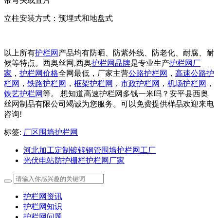
带弯头或直片
立柱安装方式：预埋式和地盘式
以上所有
护栏网
产品均有防晒、防紫外线、防老化、耐腐、耐
候等特点。西奥丝网,西奥
护栏网品牌
是专业生产
护栏网厂
家
，
护栏网价格
全网最低，厂家主营
公路护栏网
，
高速公路护
栏网
，
铁路护栏网
，
框架护栏网
，
市政护栏网
，
机场护栏网
，
铁艺护栏网
等。 想知道高速护栏网多钱一米吗？安平县西奥
丝网制品有限公司竭诚为您服务。可以免费提供样品欢迎来电
咨询!
标签:
厂区围墙护栏网
河北加工定制镀锌钢管围墙护栏网工厂
光伏电站防护栅栏护栏网厂家
护栏网资讯
护栏网知识
护栏网问题