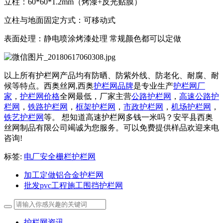
立柱：60*60*1.2mm（烤漆+反光贴膜）
立柱与地面固定方式：可移动式
表面处理：静电喷涂烤漆处理 常规颜色都可以定做
以上所有护栏网产品均有防晒、防紫外线、防老化、耐腐、耐
候等特点。西奥丝网,西奥
护栏网品牌
是专业生产
护栏网厂
家
，
护栏网价格
全网最低，厂家主营
公路护栏网
，
高速公路护
栏网
，
铁路护栏网
，
框架护栏网
，
市政护栏网
，
机场护栏网
，
铁艺护栏网
等。 想知道高速护栏网多钱一米吗？安平县西奥
丝网制品有限公司竭诚为您服务。可以免费提供样品欢迎来电
咨询!
标签:
电厂安全栅栏护栏网
加工定做铝合金护栏网
批发pvc工程施工围挡护栏网
护栏网资讯