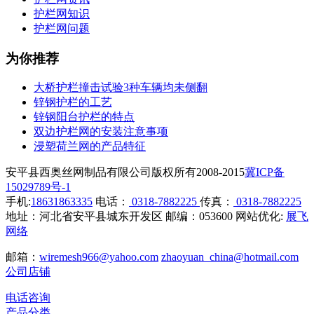
护栏网知识
护栏网问题
为你推荐
大桥护栏撞击试验3种车辆均未侧翻
锌钢护栏的工艺
锌钢阳台护栏的特点
双边护栏网的安装注意事项
浸塑荷兰网的产品特征
安平县西奥丝网制品有限公司版权所有2008-2015
冀ICP备
15029789号-1
手机:
18631863335
电话：
0318-7882225
传真：
0318-7882225
地址：河北省安平县城东开发区 邮编：053600 网站优化:
展飞
网络
邮箱：
wiremesh966@yahoo.com
zhaoyuan_china@hotmail.com
公司店铺
电话咨询
产品分类