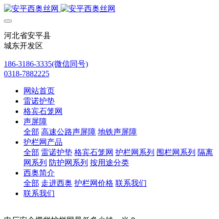
河北省安平县
城东开发区
186-3186-3335(微信同号)
0318-7882225
网站首页
雷诺护垫
格宾石笼网
声屏障
全部
高速公路声屏障
地铁声屏障
护栏网产品
全部
雷诺护垫
格宾石笼网
护栏网系列
围栏网系列
隔离
网系列
防护网系列
按用途分类
西奥简介
全部
走进西奥
护栏网价格
联系我们
联系我们