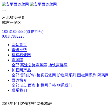
河北省安平县
城东开发区
186-3186-3335(微信同号)
0318-7882225
网站首页
雷诺护垫
格宾石笼网
声屏障
全部
高速公路声屏障
地铁声屏障
护栏网产品
全部
雷诺护垫
格宾石笼网
护栏网系列
围栏网系列
隔离
西奥简介
全部
走进西奥
护栏网价格
联系我们
联系我们
2018年10月桥梁护栏网价格表