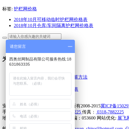
标签:
护栏网价格
2018年10月可移动临时护栏网价格表
2018年10月仓库/车间隔离护栏网价格表
请您留言
护栏网价格
为你推荐
西奥丝网制品有限公司服务热线:18
631863335
2019年最新护栏网价格
安平护栏网现货价格的具体计算方法
2018年10月公路护栏网价格表
2018年10月双边丝护栏网价格表
2018年10月机场护栏网价格表
安平县西奥丝网制品有限公司版权所有2008-2015
冀ICP备15029
手机:
18631863335
电话：
0318-7882225
传真：
0318-7882225
地址：河北省安平县城东开发区 邮编：053600 网站优化:
展飞
邮箱：
wiremesh966@yahoo.com
zhaoyuan_china@hotmail.com