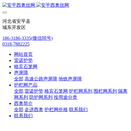
河北省安平县
城东开发区
186-3186-3335(微信同号)
0318-7882225
网站首页
雷诺护垫
格宾石笼网
声屏障
全部
高速公路声屏障
地铁声屏障
护栏网产品
全部
雷诺护垫
格宾石笼网
护栏网系列
围栏网系列
隔离
网系列
防护网系列
按用途分类
西奥简介
全部
走进西奥
护栏网价格
联系我们
联系我们