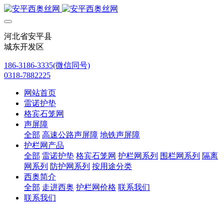
河北省安平县
城东开发区
186-3186-3335(微信同号)
0318-7882225
网站首页
雷诺护垫
格宾石笼网
声屏障
全部
高速公路声屏障
地铁声屏障
护栏网产品
全部
雷诺护垫
格宾石笼网
护栏网系列
围栏网系列
隔离
网系列
防护网系列
按用途分类
西奥简介
全部
走进西奥
护栏网价格
联系我们
联系我们